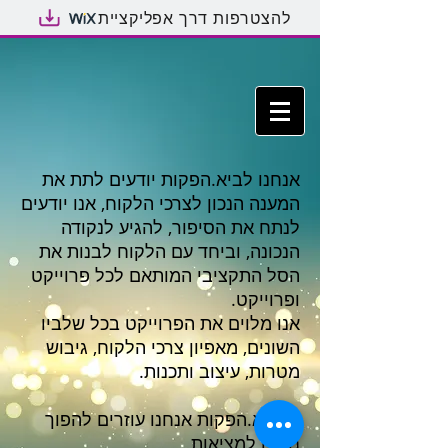
להצטרפות דרך אפליקציית
אנחנו לביא.הפקות יודעים לתת את
המענה הנכון לצרכי הלקוח, אנו יודעים
לנתח את הסיפור, להגיע לנקודה
הנכונה, וביחד עם הלקוח לבנות את
הסל התקציבי המותאם לכל פרוייקט
ופרוייקט.
אנו מלוים את הפרוייקט בכל שלביו
השונים, מאפיון צרכי הלקוח, גיבוש
מטרות, עיצוב ותכנות.
בלביא.הפקות אנחנו עוזרים להפוך
חלום למציאות