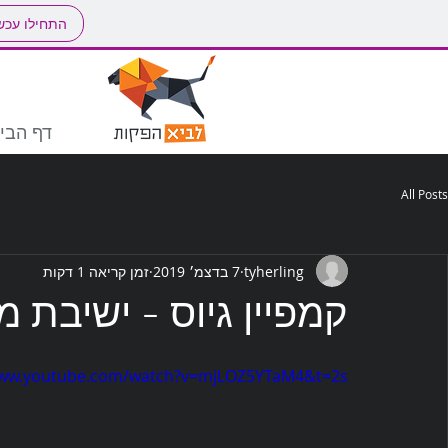
התחילו עכש
דף הבי
All Posts
tyherling
7 בדצמ׳ 2019
זמן קריאה 1 דקות
קמפיין גיוס - ישיבת 
www.youtube.com/watch?v=mjLOZ5YTaM4&t=2s