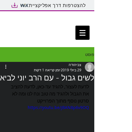
להצטרפות דרך אפליקציית
פוסט
צביהודה
29 ביולי 2019
זמן קריאה 1 דקות
לשים גבול - עם הרב יוני לביא
לדעת לעצור, להגיד עד-כאן, לדעת להציב 
את הגבול ולהגיד מה טוב ונח לנו ומה לא
סרטון נוסף מתוך הפרוייקט
https://youtu.be/jBAN8p6v9OQ