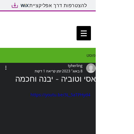
להצטרפות דרך אפליקציית
פוסט
tyherling
8 באוג׳ 2023
זמן קריאה 1 דקות
אסי וטוביה - יבנה וחכמה
https://youtu.be/3L_5aTPHyd4