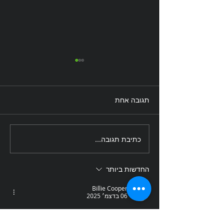
תגובה אחת
קמפיין גיוס - ישיבת ברוכין
כתיבת תגובה...
החדשות ביותר
Billie Cooper
06 בדצמ׳ 2025
Иногда смотришь на старые истории и 
думаешь, как здорово, что есть 